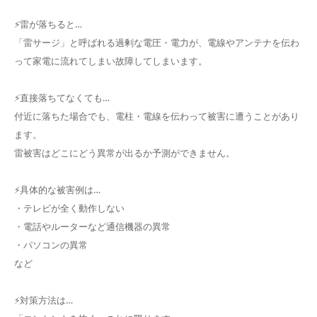
⚡️雷が落ちると…
「雷サージ」と呼ばれる過剰な電圧・電力が、電線やアンテナを伝わ
って家電に流れてしまい故障してしまいます。
⚡️直接落ちてなくても…
付近に落ちた場合でも、電柱・電線を伝わって被害に遭うことがあり
ます。
雷被害はどこにどう異常が出るか予測ができません。
⚡️具体的な被害例は…
・テレビが全く動作しない
・電話やルーターなど通信機器の異常
・パソコンの異常
など
⚡️対策方法は…