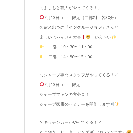
＼
よしもと芸人がやってくる！
／
7月13日（土）限定
（二部制：各30分）
久留米出身の『
インクルージョン
』さんと
楽しいじゃんけん大会
いえ〜い
一部 10：30〜11：00
二部 14：30〜15：00
＼
シャープ専門スタッフがやってくる！
／
7月13日（土）限定
シャープファンの方必見！
シャープ家電のセミナーを開催します
＼
キッチンカーがやってくる！
／
たこやき、サーターアンダギーはいかがですか