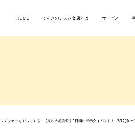
HOME
でんきのアズ八女店とは
サービス
ンカーもやってくる！【夏の大感謝祭】3日間の展示会イベント！– 7/12(金)〜7/1